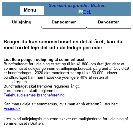
Sommerhusgrunde i Bratten
Menu
Udlejning
Dansommer
Dancenter
Bruger du kun sommerhuset en del af året, kan du
med fordel leje det ud i de ledige perioder.
Lidt flere penge i udlejning af sommerhuset.
Bundfradraget for udlejning er sat op til kr. 41.800- om året (forudsat at
sommerhuset udlejes gennem et udlejningsbureau), på grund af Covid-19
er bundfradraget i 2020 ekstraordinært sat op til kr. 60.000, udover
bundfradraget kan man fratrække yderligere 40% af resten af
lejeindtægten.
Bundfradraget skal fremover reguleres årligt.
Læs mere om skattereglerne her:
Feriehusudlejernes brancheforening
Kan man udleje sit sommerhus, hvis man er på efterløn? Læs her:
Finans.dk
Læs hvad udlejningsbureauerne skriver om mulighederne for udlejning af
sommerhuset i Bratten.