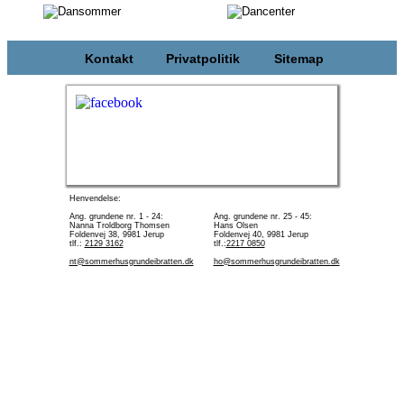
Kontakt
Privatpolitik
Sitemap
Henvendelse:
Ang. grundene nr. 1 - 24:
Ang. grundene nr. 25 - 45:
Nanna Troldborg Thomsen
Hans Olsen
Foldenvej 38, 9981 Jerup
Foldenvej 40, 9981 Jerup
tlf.:
2129 3162
tlf.:
2217 0850
nt@sommerhusgrundeibratten.dk
ho@sommerhusgrundeibratten.dk